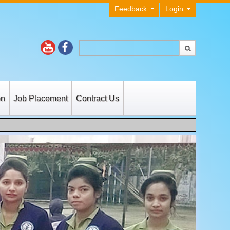
Feedback
Login
on
Job Placement
Contract Us