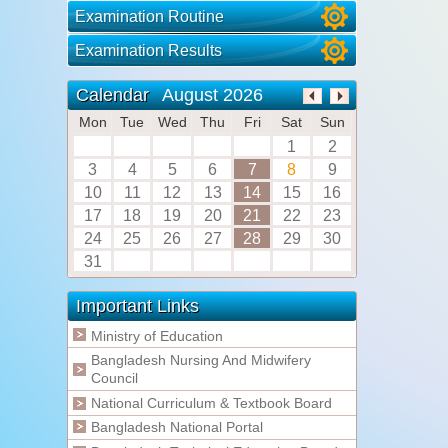
Examination Routine
Examination Results
August 2026
Calendar
Mon
Tue
Wed
Thu
Fri
Sat
Sun
1
2
3
4
5
6
7
8
9
10
11
12
13
14
15
16
17
18
19
20
21
22
23
24
25
26
27
28
29
30
31
Important Links
Ministry of Education
Bangladesh Nursing And Midwifery
Council
National Curriculum & Textbook Board
Bangladesh National Portal