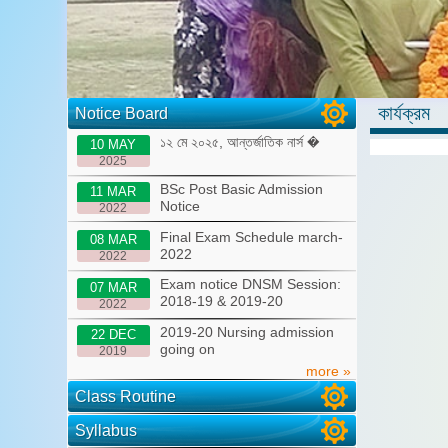
কার্যক্রম
Notice Board
১২ মে ২০২৫, আন্তর্জাতিক নার্স �
10 MAY
2025
BSc Post Basic Admission
11 MAR
Notice
2022
Final Exam Schedule march-
08 MAR
2022
2022
Exam notice DNSM Session:
07 MAR
2018-19 & 2019-20
2022
2019-20 Nursing admission
22 DEC
going on
2019
more »
Class Routine
Syllabus